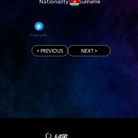
Nationality:
Suriname
Copy Link
< PREVIOUS
NEXT >