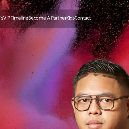
's
VIP
Timeline
Become A Partner
Kids
Contact