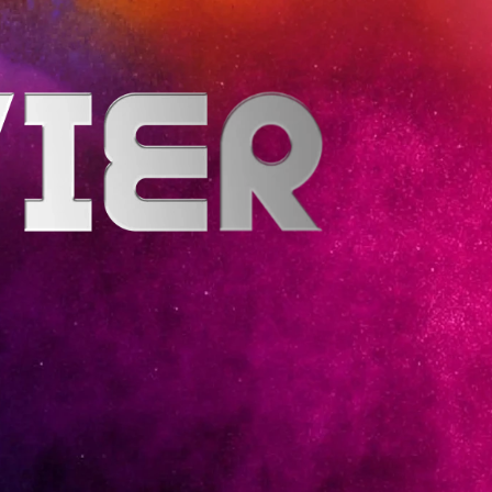
m
P
a
r
a
m
a
r
i
b
o
,
S
u
r
i
n
a
m
e
,
k
n
o
w
n
f
o
r
b
l
e
n
d
i
n
g
s
t
y
l
e
.
W
i
t
h
y
e
a
r
s
o
f
k
n
o
w
s
e
x
a
c
t
l
y
h
o
w
t
o
r
e
a
d
a
c
r
o
w
d
n
f
o
r
m
o
t
o
r
c
y
c
l
e
s
,
l
i
v
i
n
g
l
i
f
e
w
i
t
h
t
h
e
r
o
a
d
a
s
h
e
b
r
i
n
g
s
t
o
h
i
s
p
e
r
f
o
r
m
a
n
c
e